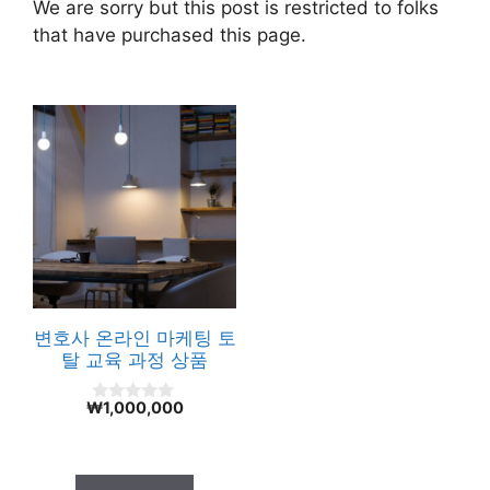
We are sorry but this post is restricted to folks
that have purchased this page.
변호사 온라인 마케팅 토
탈 교육 과정 상품
₩
1,000,000
0
o
u
t
o
f