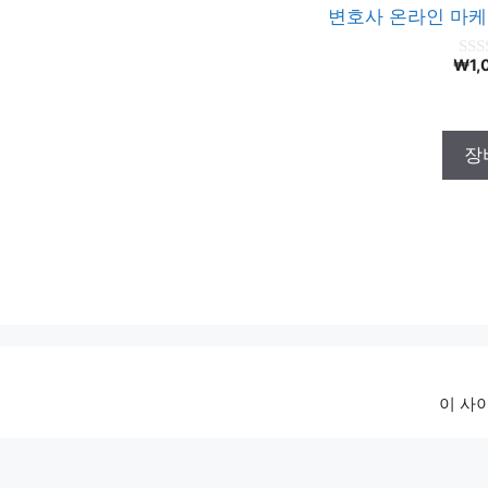
변호사 온라인 마케
₩
1,
0
o
u
t
o
f
장
5
이 사