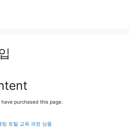
입
ntent
at have purchased this page.